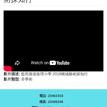
影片描述:
藍田循道衞理小學 2018檳城藝術探知行
影片類型:
非學術
電話: 23461033
傳真: 23496346