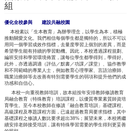
組
優化全校參與 建設共融校園
本校素以「生本教育」為辦學理念，以學生為本，積極
推動關愛文化。我們相信每個學生都是獨特的，所以不可以
用同一個學習成效作指標，去量度學習上個別的差異，而是
希望學生能有持續的學習動機。因此，本校透過課程規劃、
編班安排和學習環境佈置，讓每位學生都學得到，學得好。
此外，亦透過調適（評估／默書／功課／課堂）、協作教學
和不同範疇的專業人士，例如教育心理學家、言語治療師、
職業治療師等去改善有特別需要學生的弱項和提升他們的成
功感和自信心。
本校一向重視教師培訓，故本組按年安排教師修讀教育
局融合教育（特殊教育）培訓課程，以優質專業素質師資培
育學生。至今本校教師在修讀「融合教育培訓」基礎課程、
高級課程及專題課程方面，已遠超過教育局要求指標，其中
基礎課程之修讀人數比要求超出38%；展望未來，本校將繼
續安排老師接受培訓，讓有特殊學習需要的學生得到更妥善