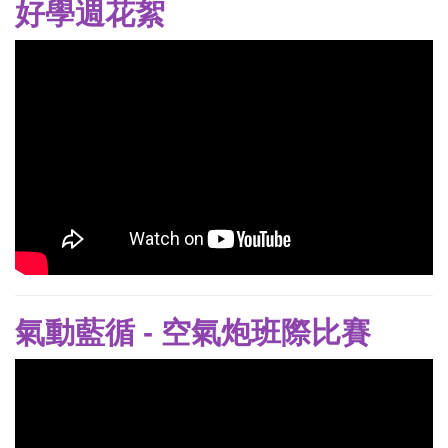
好學週花絮
氣動藍循 - 空氣炮班際比賽