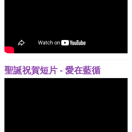
聖誕祝賀短片 - 愛在藍循