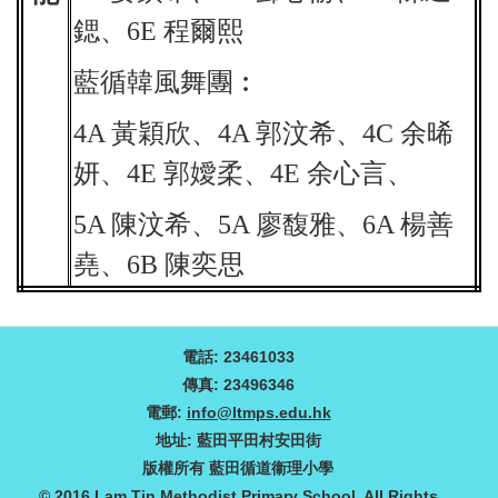
鍶、6E 程爾熙
藍循韓風舞團︰
4A
黃穎欣、4A 郭汶希、4C 余晞
妍、4E 郭嬡柔、4E 余心言、
5A
陳汶希、5A 廖馥雅、6A 楊善
堯、6B 陳奕思
電話: 23461033
傳真: 23496346
電郵:
info@ltmps.edu.hk
地址: 藍田平田村安田街
版權所有 藍田循道衞理小學
© 2016 Lam Tin Methodist Primary School. All Rights