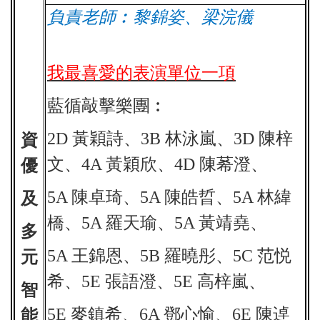
負責老師︰黎錦姿、梁浣儀
我最喜愛的表演單位一項
藍循敲擊樂團︰
2D
黃穎詩、3B 林泳嵐、3D 陳梓
資
文、4A 黃穎欣、4D 陳莃澄、
優
5A
陳卓琦、5A 陳皓晢、5A 林緯
及
橋、5A 羅天瑜、5A 黃靖堯、
多
5A
王錦恩、5B 羅曉彤、5C 范悦
元
希、5E 張語澄、5E 高梓嵐、
智
5E
麥鎮希、6A 鄧心愉、6E 陳逴
能