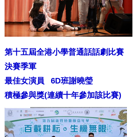
第十五屆全港小學普通話話劇比賽
決賽季軍
最佳女演員 6D班謝曉瑩
積極參與獎(連續十年參加該比賽)