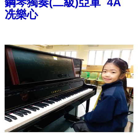
鋼琴獨奏
(
二級
)
亞軍
4A
冼樂心