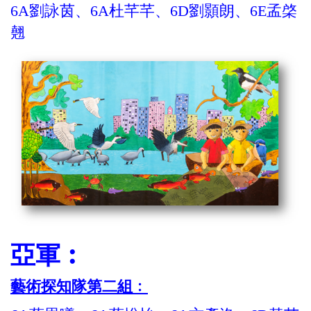
6A劉詠茵、6A杜芊芊、6D劉顥朗、6E孟棨
翹
亞軍︰
藝術探知隊第二組﹕