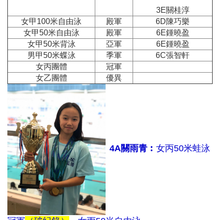
3E關桂淳
女甲100米自由泳
殿軍
6D陳巧樂
女甲50米自由泳
殿軍
6E鍾曉盈
女甲50米背泳
亞軍
6E鍾曉盈
男甲50米蝶泳
季軍
6C張智軒
女丙團體
冠軍
女乙團體
優異
4A關雨青︰
女丙50米蛙泳