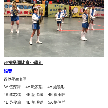
步操樂團比賽小學組
銀獎
得獎學生名單
3A 伍深諾 4A 歐家滔 4A 施曉彤
4B 李芯檑 4B 謝灝楓 4E 顧承軒
4E 吳俊瑜 4E 施明樂 5A 劉仲哲