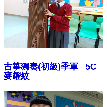
古箏獨奏(初級)季軍 5C
麥耀紋