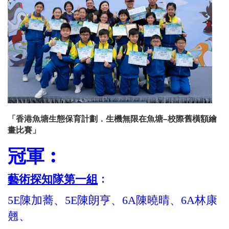
「香港魚塘生態保育計劃．生機無限在魚塘–校際舊橫額繪
畫比賽」
冠軍︰
藝術探知隊第一組
﹕
5E陳加蕎、5E陳朗亨、6A陳曉晴、6A林康
翹、