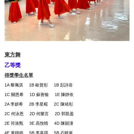
東方舞
乙等獎
得獎學生名單
1A 黎珮淇 1B 歐晉彤 1B 彭詩蓓
1C 關恩希
1D 蘇善愉
1E
陳靜依
2A 李妍希 2B 李星榣
2C 陳靖彤
2C 何泳恩
2D
何樂言 2D 郭凱盈
2E 符洛甄 3E 高悅晴 4D 陳穎潼
4E
黃靜婷
5B 李嘉琪 5B 石曉嵐