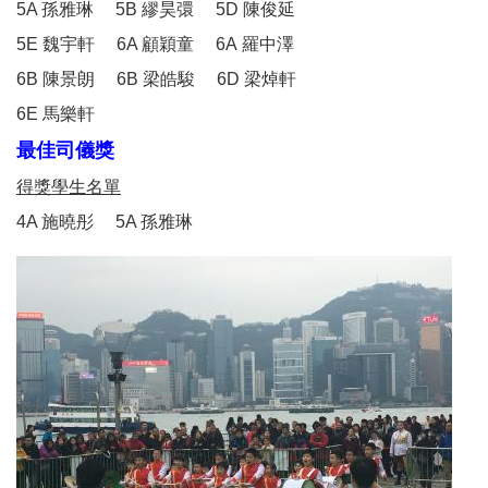
5A 孫雅琳 5B 繆昊彋 5D 陳俊延
5E 魏宇軒 6A 顧穎童 6A 羅中澤
6B 陳景朗 6B 梁皓駿 6D 梁焯軒
6E 馬樂軒
最佳司儀獎
得獎學生名單
4A 施曉彤 5A 孫雅琳