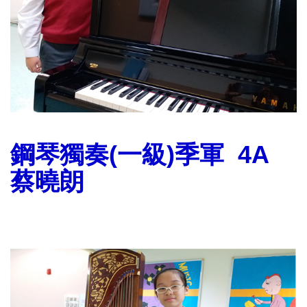
鋼琴獨奏(一級)季軍
4A
蔡曉朗