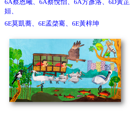
6A蔡恩曦、6A蔡悅怡、6A方彥洛、6D黃芷
姮、
6E莫凱蕎、6E孟棨騫、6E黃梓坤