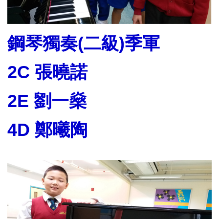
鋼琴獨奏(二級)季軍
2C 張曉諾
2E 劉一燊
4D 鄭曦陶