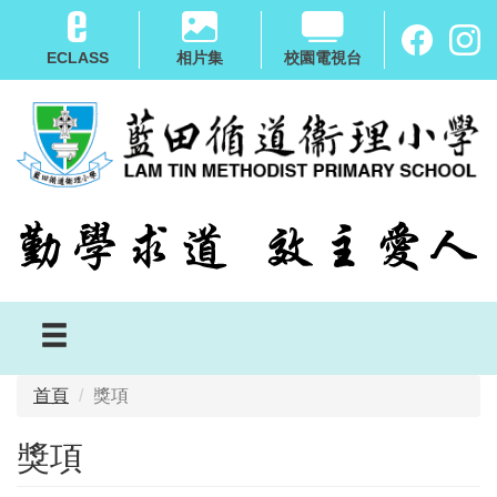
移
至
ECLASS
相片集
校園電視台
主
內
容
首頁
獎項
獎項