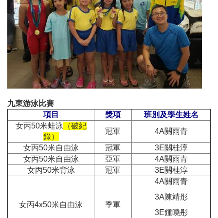
九東游泳比賽
項目
獎項
班別及學生姓名
女丙50米蛙泳
（破紀
冠軍
4A關雨青
錄）
女丙50米自由泳
冠軍
3E關桂淳
女丙50米自由泳
亞軍
4A關雨青
女丙50米背泳
冠軍
3E關桂淳
4A關雨青
3A陳靖彤
女丙4x50米自由泳
季軍
3E鍾曉彤