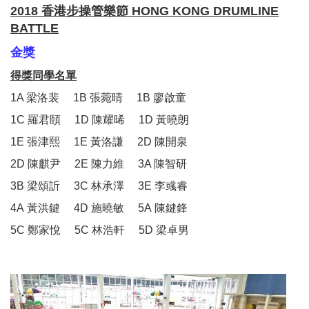
2018 香港步操管樂節 HONG KONG DRUMLINE
BATTLE
金獎
得獎同學名單
1A 梁洛裴 1B 張菀晴 1B 廖啟童
1C 羅君頤 1D 陳耀晞 1D 黃曉朗
1E 張津熙 1E 黃洛謙 2D 陳開泉
2D 陳麒尹 2E 陳力維 3A 陳智研
3B 梁頌訢 3C 林承澤 3E 李彧睿
4A 黃洪鍵 4D 施曉敏 5A 陳鍵鋒
5C 鄭家悅 5C 林浩軒 5D 梁卓男