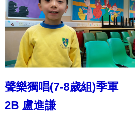
聲樂獨唱(7-8歲組)季軍
2B 盧進謙