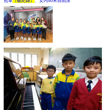
冠軍
（破紀錄）
、女丙50米自由泳