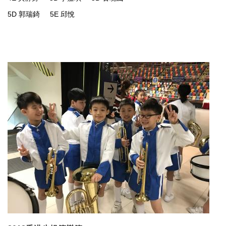
5D 郭瑞錡 5E 邱悅