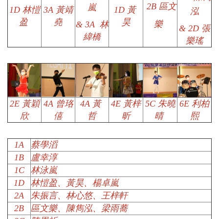
2B
區文
嵐
1D
林愷
3A
黃靖
1D
黃
泓
盈
堯
昊
樂
&
3A
林
&
2D
張
緯橋
樂瑤
2E
黃穎
4A
曾珞
4A
黃
4E
黃梓
5C
朱曉
6E
利柏
欣
僖
哲
昕
晴
熙
1A
蔡學滔
1B
盧幸淳
1C
林泳嵐
1D
林愷盈、黃昊、楊卓嵐
2A
朱振言、林心悠、王梓軒
2B
區文樂、陳雋泓、梁雨蕎