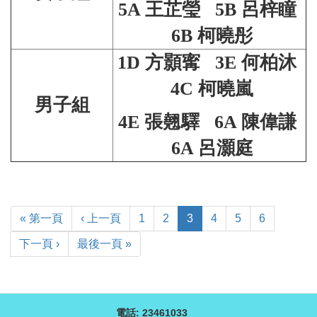
5A 王芷瑩 5B 呂梓瞳
6B 柯曉彤
1D 方顥寗 3E 何柏沐
4C
柯曉嵐
男子組
4E 張翹驛 6A 陳偉謙
6A 呂灝庭
« 第一頁
‹ 上一頁
1
2
3
4
5
6
下一頁 ›
最後一頁 »
電話: 23461033