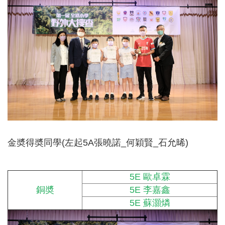
金奬得奬同學(左起5A張曉諾_何穎賢_石允晞)
5E 歐卓霖
銅奬
5E 李嘉鑫
5E 蘇灝燐