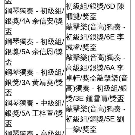
盃
/
/6D
初級組
銀獎
陳
-
/
鋼琴獨奏
初級組
/
幗雙
獎盃
/4A
/
銀獎
余信安
獎
(
)
-
敲擊樂
音高
獨奏
盃
/
/6E
初級組
銀獎
李
-
/
鋼琴獨奏
初級組
/
彧睿
獎盃
/5A
/
銀獎
余信恩
獎
(
)
-
敲擊樂
音高
獨奏
盃
/
/6A
高級組
銀獎
李
-
/
鋼琴獨奏
初級組
/
(
卓軒
獎盃敲擊樂
音
/3A
/
銀獎
黃靖堯
獎
)
-
/
高
獨奏
初級組
銀
盃
/3E
/
獎
鍾雪晴
獎盃
-
/
鋼琴獨奏
中級組
(
)
-
敲擊樂
音高
獨奏
/5A
/
銀獎
王梓萱
獎
/
/5E
初級組
銅獎
劉
盃
/
一燊
獎盃
-
/
鋼琴獨奏
高級組