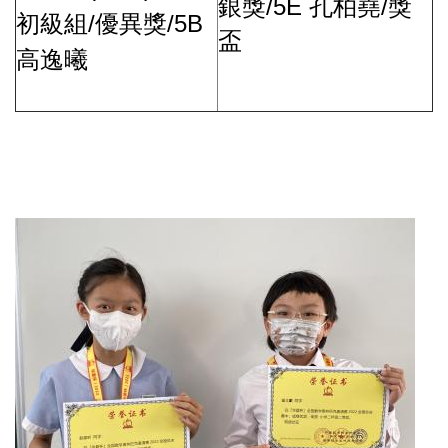
/5E
/
銀獎
孔柏堯
獎
/
/5B
初級組
優異獎
盃
高逸曦