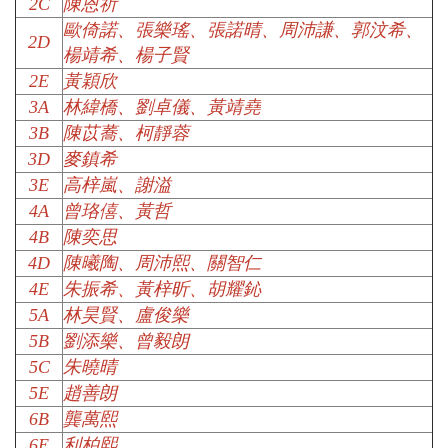
2C
陳恩祈
歐倚諾、張樂瑤、張諾晴、周沛謙、郭汶希、
2D
楊靖希、楊子賢
2E
黃穎欣
3A
林緯橋、劉卓儀、黃靖堯
3B
陳苡蕎、柯靜蓉
3D
麥鎮希
3E
高梓嵐、謝溢
4A
曾珞僖、黃哲
4B
陳奕思
4D
陳曦陶、周沛熙、關智仁
4E
朱振希、黃梓昕、胡耀鈊
5A
林昊賢、盧俊樂
5B
劉添樂、曾毅朗
5C
朱曉晴
5E
趙善朗
6B
龔萬熙
6E
利柏熙