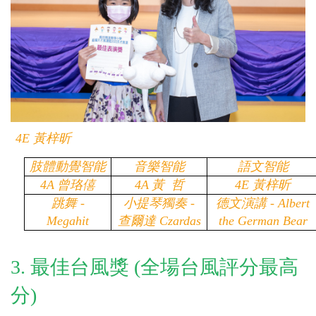
4E
黃梓昕
肢體動覺智能
音樂智能
語文智能
4A
曾珞僖
4A
黃 哲
4E
黃梓昕
跳舞 -
小提琴獨奏 -
德文演講 - Albert
Megahit
查爾達 Czardas
the German Bear
3.
最佳台風獎 (全場台風評分最高
分)