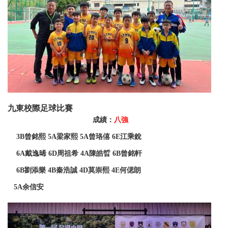
九東校際足球比賽
成績：
八強
3B
曾銘熙 5A梁家熙 5A曾
珞
僖
6E
江乘銳
6A
戴逸
晞
6D
周祖希 4A陳皓
晢
6B
曾銘軒
6B
劉添樂 4B秦浩誠 4D莫崇熙 4E何
偲
朗
5A
余信安