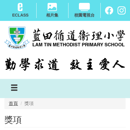
移
至
ECLASS
相片集
校園電視台
主
內
容
首頁
獎項
獎項