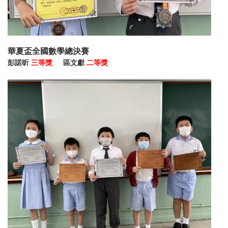
華夏盃全國數學總決賽
彭諾
昕
三等獎
區文獻
二等獎