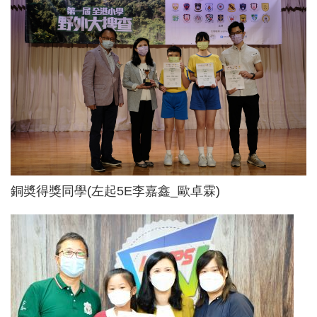
銅奬得獎同學(左起5E李嘉鑫_歐卓霖)