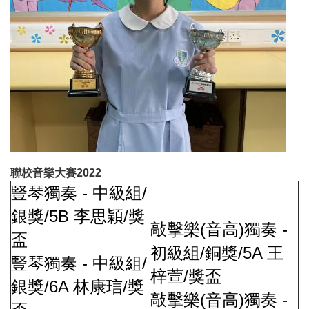
聯校音樂大賽2022
-
/
豎琴獨奏
中級組
/5B
/
銀獎
李思穎
獎
(
)
-
敲擊樂
音高
獨奏
盃
/
/5A
初級組
銅獎
王
-
/
豎琴獨奏
中級組
/
梓萱
獎盃
/6A
/
銀獎
林康琂
獎
(
)
-
敲擊樂
音高
獨奏