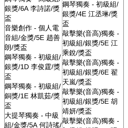
-
/
鋼琴獨奏
初級組
/6A
/
銀獎
李詩諾
獎
/4E
/
銀獎
江丞琳
獎
盃
盃
-
音樂創作
個人電
(
)
-
敲擊樂
音高
獨奏
/
/5E
音組
金獎
趙善
/
/5E
初級組
銀獎
江
/
朗
獎盃
/
乘銳
獎盃
-
/
鋼琴獨奏
初級組
(
)
-
敲擊樂
音高
獨奏
/1D
/
銀獎
李俊霆
獎
/
/6E
初級組
銀獎
翟
盃
/
天嵐
獎盃
-
/
鋼琴獨奏
初級組
(
)
-
敲擊樂
音高
獨奏
/1E
/
銅獎
林凱茹
獎
/
/5E
初級組
銀獎
胡
盃
/
靖妍
獎盃
-
大提琴獨奏
中級
(
)
-
敲擊樂
音高
獨奏
/
/5A
/
組
金獎
何詩瑤