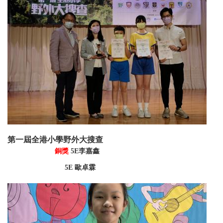
第一屆全港小學野外大搜查
銅獎
5E李嘉
鑫
5E 歐卓霖