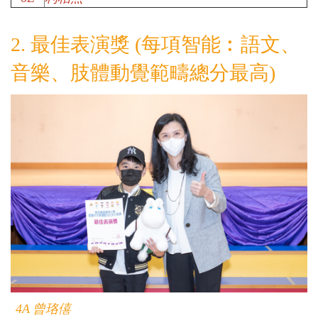
2.
最佳表演獎 (每項智能︰語文、
音樂、肢體動覺範疇總分最高)
4A
曾珞僖