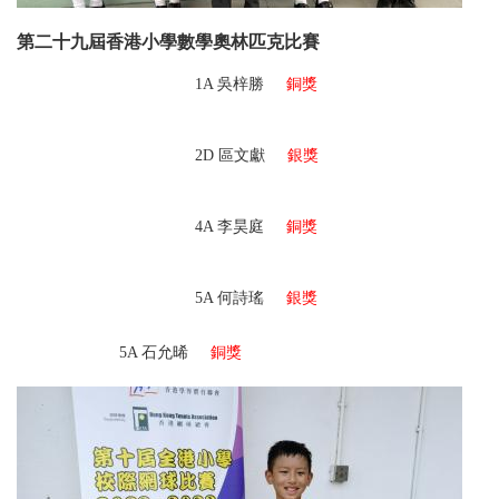
第二十九屆香港小學數學奧林匹克比賽
1A
吳梓勝
銅獎
2D
區文獻
銀獎
4A 李昊庭
銅獎
5A
何詩瑤
銀獎
5A
石允晞
銅獎