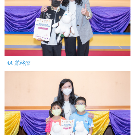
4A
曾珞僖