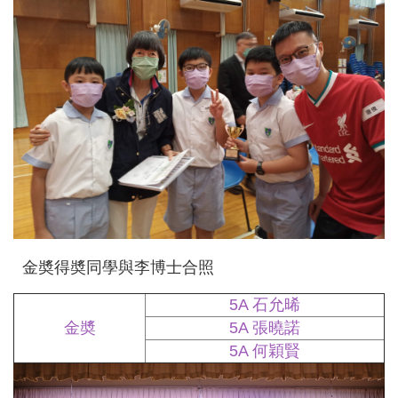
金奬得奬同學與李博士合照
5A 石允晞
金奬
5A 張曉諾
5A 何穎賢