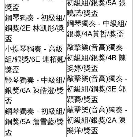
/
/5A
初級組
銀獎
張
獎盃
/
曉諾
獎盃
-
/
鋼琴獨奏
初級組
-
/
鋼琴獨奏
中級組
/2E
/
銅獎
林凱彤
獎
/4A
/
銀獎
黃哲
獎盃
盃
(
)
-
敲擊樂
音高
獨奏
-
小提琴獨奏
高級
/
/4B
初級組
銀獎
陳
/
/6E
/
組
銀獎
連栢翹
/
姿婷
獎盃
獎盃
(
)
-
敲擊樂
音高
獨奏
-
/
豎琴獨奏
中級組
/
/3E
初級組
銅獎
郭
/6A
/
銀獎
陳皓澄
獎
/
穎蕎
獎盃
盃
(
)
-
敲擊樂
音高
獨奏
-
/
鋼琴獨奏
初級組
/
/2A
初級組
銀獎
陳
/5A
/
銅獎
詹雪藍
獎
/
樂洋
獎盃
盃