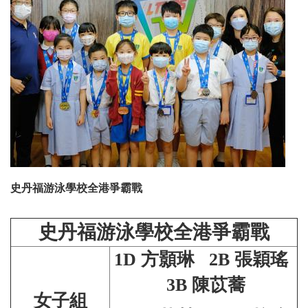
史丹福游泳學校全港爭霸戰
史丹福游泳學校全港爭霸戰
1D 方顥琳 2B 張穎瑤
3B 陳苡蕎
女子組