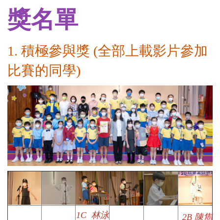
獎名單
1.
積極參與獎 (全部上載影片參加
比賽的同學)
1C
林泳
2B
陳雋