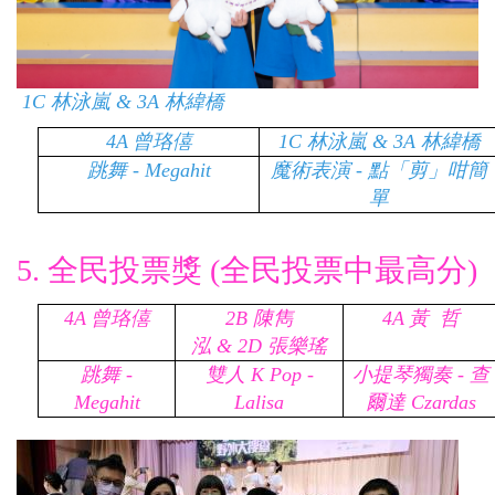
1C
林泳嵐
&
3A
林緯橋
4A
曾珞僖
1C
林泳嵐
&
3A
林緯橋
跳舞 - Megahit
魔術表演 - 點「剪」咁簡
單
5.
全民投票獎 (全民投票中最高分)
4A
曾珞僖
2B
陳雋
4A
黃 哲
泓
&
2D
張樂瑤
跳舞 -
雙人 K Pop -
小提琴獨奏 - 查
Megahit
Lalisa
爾達 Czardas