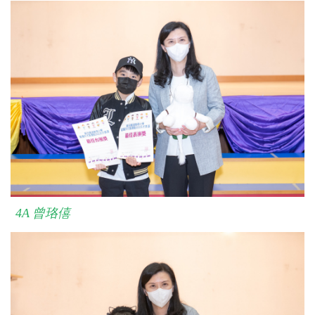
4A
曾珞僖