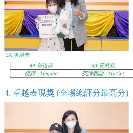
3A
黃靖堯
4A
曾珞僖
3A
黃靖堯
跳舞 - Megahit
英詩朗誦 - My Cat
4.
卓越表現獎 (全場總評分最高分)